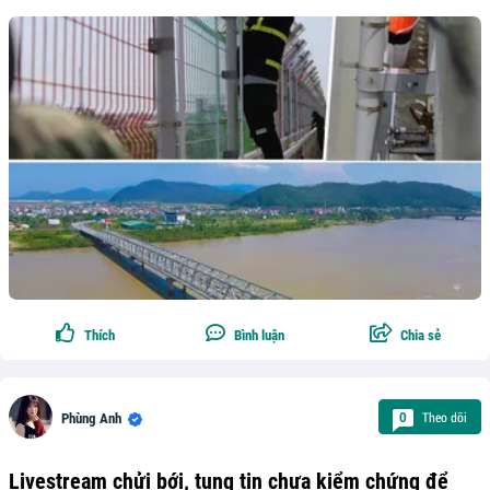
Thích
Bình luận
Chia sẻ
Theo dõi
0
Phùng Anh
Livestream chửi bới, tung tin chưa kiểm chứng để