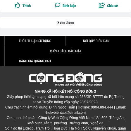
Thích
Bình luận
Chia sẻ
Xem thêm
THỎA THUẬN SỬ DỤNG
NỘI QUY DIỄN ĐÀN
CHÍNH SÁCH BẢO MẬT
BẢNG GIÁ QUẢNG CÁO
MẠNG XÃ HỘI KẾT NỐI CỘNG ĐỒNG
Giấy phép thiết lập mạng xã hội trên mạng số 263/GP-BTTTT do Bộ Thông
tin và Truyền thông cấp ngày 28/07/2023
Chịu trách nhiệm nội dung: Đinh Ngọc Tuấn | Hotline: 0904.894.444 | Email:
thukybientap@gmail.com
Cơ quan chủ quản: Công ty Web Cộng Đồng Việt Nam | Số 508, Tràng An,
khối Vinh Tân 5, phường Trường Vinh, Nghệ An
Số 7 đô thị Lideco, Trạm Trôi, Hoài Đức, Hà Nội | Số 05 Nguyễn Khoái, quận