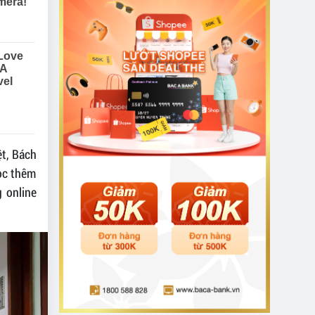
ệt, Bách
học thêm
g online