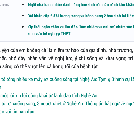
thêm:
'Ngôi nhà hạnh phúc' dành tặng học sinh có hoàn cảnh khó khă
Bắt khẩn cấp 2 đối tượng trong vụ hành hung 2 học sinh tại ti
Kịp thời ngăn chặn vụ lừa đảo "làm nhiệm vụ online" nhắm vào 
sinh vừa tốt nghiệp THPT
yện của em không chỉ là niềm tự hào của gia đình, nhà trường
nhắc nhở đầy nhân văn về nghị lực, ý chí sống và khát vọng tr
 sáng có thể vượt lên cả bóng tối của bệnh tật.
 tô tông nhiều xe máy rơi xuống sông tại Nghệ An: Tạm giữ hình sự lá
n
một lời xin lỗi công khai từ lãnh đạo tỉnh Nghệ An
 tô rơi xuống sông, 3 người chết ở Nghệ An: Thông tin bất ngờ về ng
hác với tin ban đầu