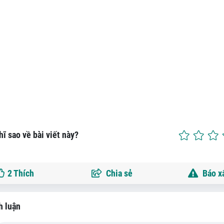
ĩ sao về bài viết này?
2
Thích
Chia sẻ
Báo x
h luận