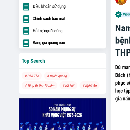
Điều khoản sử dụng
WEB
Chính sách bảo mật
Nam
Hỗ trợ người dùng
bệnh
Bảng giá quảng cáo
THP
Top Search
Dù man
Bách (
# Phú Thọ
# tuyên quang
phục s
# Tổng Bí thư Tô Lâm
# Hà Nội
# Nghệ An
học tập
gia nă