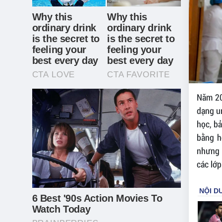
Năm 20
dạng un
học, b
bằng h
nhưng 
các lớp