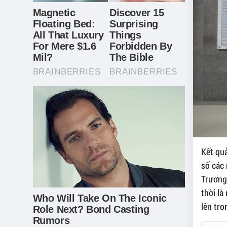
Kết qu
số các 
Trương
thời l
lên tro