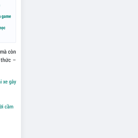
n
ệm game
học
, mà còn
i thức –
i xe gây
ười cầm