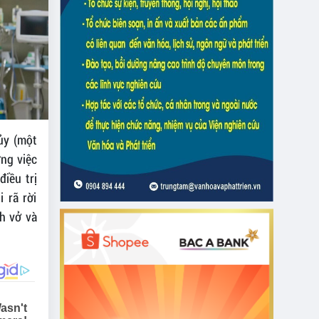
ủy (một
ừng việc
iều trị
 rã rời
h vở và