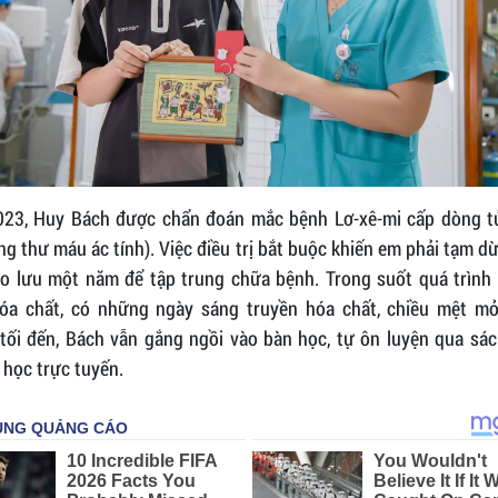
23, Huy Bách được chẩn đoán mắc bệnh Lơ-xê-mi cấp dòng t
g thư máu ác tính). Việc điều trị bắt buộc khiến em phải tạm d
ảo lưu một năm để tập trung chữa bệnh. Trong suốt quá trình đ
óa chất, có những ngày sáng truyền hóa chất, chiều mệt mỏi
tối đến, Bách vẫn gắng ngồi vào bàn học, tự ôn luyện qua sác
 học trực tuyến.