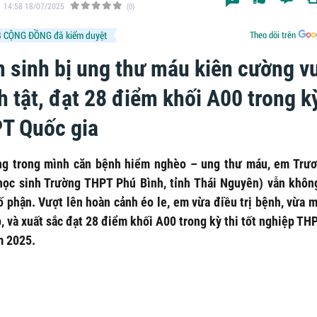
14:58 18/07/2025
(0)
 CỘNG ĐỒNG đã kiểm duyệt
Theo dõi trên
 sinh bị ung thư máu kiên cường v
 tật, đạt 28 điểm khối A00 trong kỳ
T Quốc gia
g trong mình căn bệnh hiểm nghèo – ung thư máu, em Trư
học sinh Trường THPT Phú Bình, tỉnh Thái Nguyên) vẫn khôn
ố phận. Vượt lên hoàn cảnh éo le, em vừa điều trị bệnh, vừa m
, và xuất sắc đạt 28 điểm khối A00 trong kỳ thi tốt nghiệp T
m 2025.