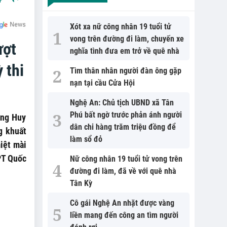
Xót xa nữ công nhân 19 tuổi tử
vong trên đường đi làm, chuyến xe
ượt
nghĩa tình đưa em trở về quê nhà
 thi
Tìm thân nhân người đàn ông gặp
nạn tại cầu Cửa Hội
Nghệ An: Chủ tịch UBND xã Tân
Phú bất ngờ trước phản ánh người
ơng Huy
dân chi hàng trăm triệu đồng để
g khuất
làm sổ đỏ
iệt mài
HPT Quốc
Nữ công nhân 19 tuổi tử vong trên
đường đi làm, đã về với quê nhà
Tân Kỳ
Cô gái Nghệ An nhặt được vàng
liền mang đến công an tìm người