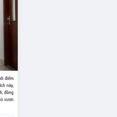
ới điểm
ích này,
h, đồng
hó vươn