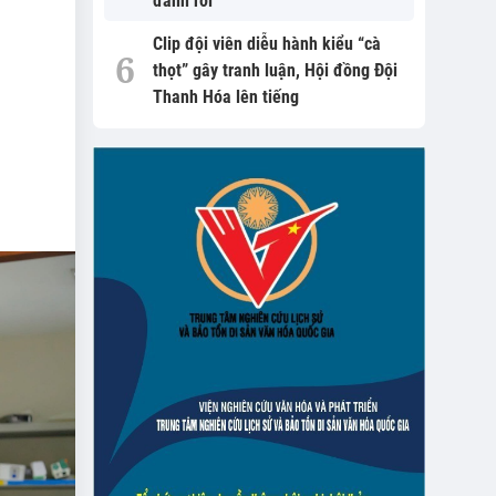
đánh rơi
Clip đội viên diễu hành kiểu “cà
thọt” gây tranh luận, Hội đồng Đội
Thanh Hóa lên tiếng