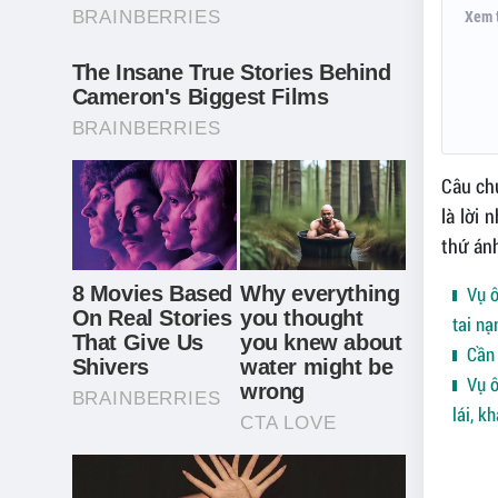
Xem 
Câu chu
là lời 
thứ ánh
Vụ ô
tai nạ
Cần 
Vụ ô
lái, k