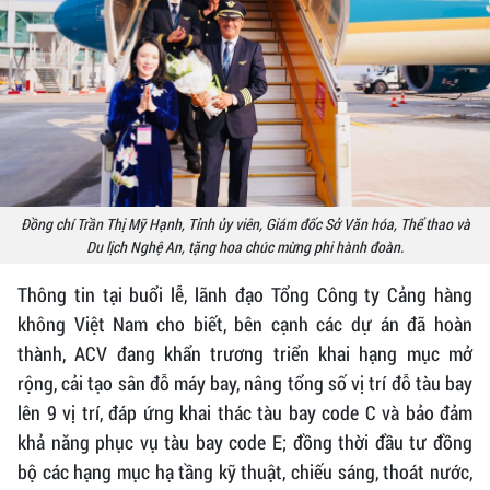
Đồng chí Trần Thị Mỹ Hạnh, Tỉnh ủy viên, Giám đốc Sở Văn hóa, Thể thao và
Du lịch Nghệ An, tặng hoa chúc mừng phi hành đoàn.
Thông tin tại buổi lễ, lãnh đạo Tổng Công ty Cảng hàng
không Việt Nam cho biết, bên cạnh các dự án đã hoàn
thành, ACV đang khẩn trương triển khai hạng mục mở
rộng, cải tạo sân đỗ máy bay, nâng tổng số vị trí đỗ tàu bay
lên 9 vị trí, đáp ứng khai thác tàu bay code C và bảo đảm
khả năng phục vụ tàu bay code E; đồng thời đầu tư đồng
bộ các hạng mục hạ tầng kỹ thuật, chiếu sáng, thoát nước,