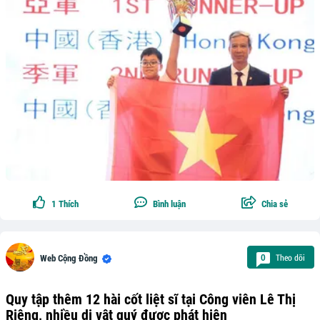
1
Thích
Bình luận
Chia sẻ
Theo dõi
0
Web Cộng Đồng
Quy tập thêm 12 hài cốt liệt sĩ tại Công viên Lê Thị
Riêng, nhiều di vật quý được phát hiện