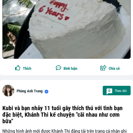
Thích
Bình luận
Chia sẻ
Theo dõi
0
Phùng Anh Trang
Kubi và bạn nhảy 11 tuổi gây thích thú với tình bạn
đặc biệt, Khánh Thi kể chuyện "cãi nhau như cơm
bữa"
Những hình ảnh mới được Khánh Thi đăng tải trên trang cá nhân ghi