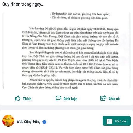
Quy Nhơn trong ngày...
Thích
Bình luận
Chia sẻ
Theo dõi
0
Web Cộng Đồng