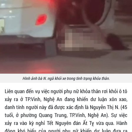
Hình ảnh bà N. ngã khỏi xe trong tình trạng khỏa thân.
Liên quan đến vụ việc người phụ nữ khỏa thân rơi khỏi ô tô
xảy ra ở TP.Vinh, Nghệ An đang khiến dư luận xôn xao,
danh tính người này đã được xác định là Nguyễn Thị N. (45
tuổi, ở phường Quang Trung, TP.Vinh, Nghệ An). Sự việc
xảy ra vào kỳ nghỉ Tết Nguyên đán Ất Tỵ vừa qua. Hành
động khó hiểu của người phụ nữ khiến dư luận đưa ra