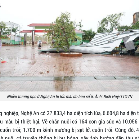
Nhiều trường học ở Nghệ An bị tốc mái do bão số 5. Ảnh: Bích Huệ/TTXVN
 nghiệp, Nghệ An có 27.833,4 ha diện tích lúa, 6.604,8 ha diện 
u màu bị thiệt hại. Về chăn nuôi có 164 con gia súc và 10.056
cuốn trôi; 1.700 m kênh mương bị sạt lở, cuốn trôi. Cùng đó, 
ích nuôi cá truyền thống bị hư hỏng, gây ảnh hưởng đến thu n