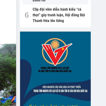
đánh rơi
Clip đội viên diễu hành kiểu “cà
thọt” gây tranh luận, Hội đồng Đội
Thanh Hóa lên tiếng