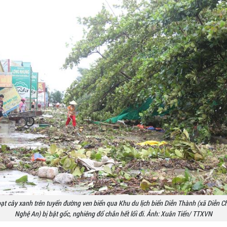
ạt cây xanh trên tuyến đường ven biển qua Khu du lịch biển Diễn Thành (xã Diễn Ch
Nghệ An) bị bật gốc, nghiêng đổ chắn hết lối đi. Ảnh: Xuân Tiến/ TTXVN