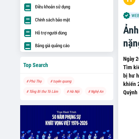
Điều khoản sử dụng
WEB
Chính sách bảo mật
Ảnh
Hỗ trợ người dùng
nặn
Bảng giá quảng cáo
Ngày 2
Top Search
Tìm ki
bị hư 
# Phú Thọ
# tuyên quang
khiến 
# Tổng Bí thư Tô Lâm
# Hà Nội
# Nghệ An
Quỳnh 