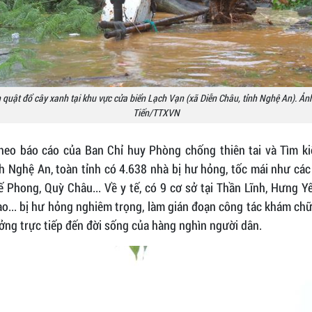
n quật đổ cây xanh tại khu vực cửa biển Lạch Vạn (xã Diễn Châu, tỉnh Nghệ An). Ản
Tiến/TTXVN
heo báo cáo của Ban Chỉ huy Phòng chống thiên tai và Tìm k
h Nghệ An, toàn tỉnh có 4.638 nhà bị hư hỏng, tốc mái như cá
 Phong, Quỳ Châu... Về y tế, có 9 cơ sở tại Thần Lĩnh, Hưng 
o... bị hư hỏng nghiêm trọng, làm gián đoạn công tác khám ch
ởng trực tiếp đến đời sống của hàng nghìn người dân.