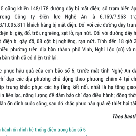
 5 cũng khiến 148/178 đường dây bị mất điện; số trạm biến áp
trong Công ty Điện lực Nghệ An là 6.169/7.963 tr
/1.095.811 khách hàng bị mất điện. Đối với các đường dây tru
điện bị gãy, đổ, trôi, nghiêng, sạt lở, rạn nứt. Đối với đường dây 
 điện bị gãy đổ, 68 cột bị nghiêng, rạn nứt. Tính đến 18 giờ
hiều phường trên địa bàn thành phố Vinh, Nghi Lộc (cũ) và n
a bàn tỉnh đã có điện trở lại.
c phục hậu quả của cơn bão số 5, trước mắt tỉnh Nghệ An đ
chỉ đạo các địa phương chủ động theo phương châm 4 tại ch
ập trung khắc phục các hạ tầng kết nối, nhất là hạ tầng giao
in liên lạc, năng lượng để đảm bảo chỉ đạo điều hành; đồng thờ
ân ổn định cuộc sống, sau đó khắc phục hậu quả về thiệt hại tài
Theo baoti
 hành ổn định hệ thống điện trong bão số 5