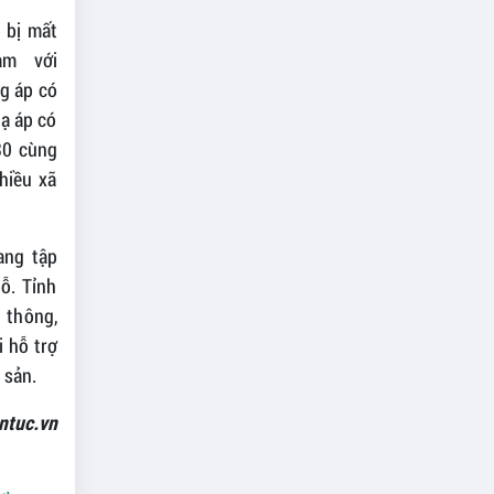
 bị mất
ạm với
ng áp có
hạ áp có
 30 cùng
hiều xã
ang tập
ỗ. Tỉnh
 thông,
i hỗ trợ
 sản.
ntuc.vn