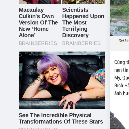
Gió lớ
Cũng t
nạn tỉn
My, Quế
Bích Hà
ảnh hư