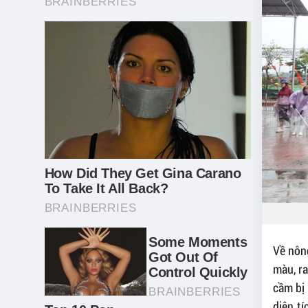
Về nông
màu, ra
cầm bị 
diện t