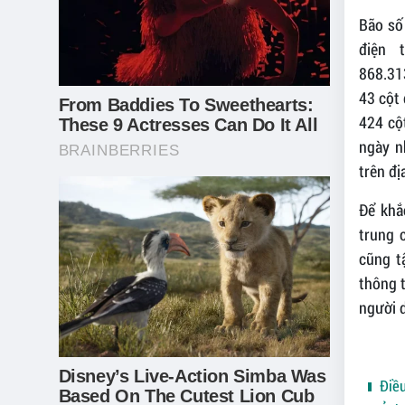
Bão số
điện 
868.313
43 cột 
424 cột
ngày n
trên đị
Để khắ
trung 
cũng t
thông t
người d
Điều