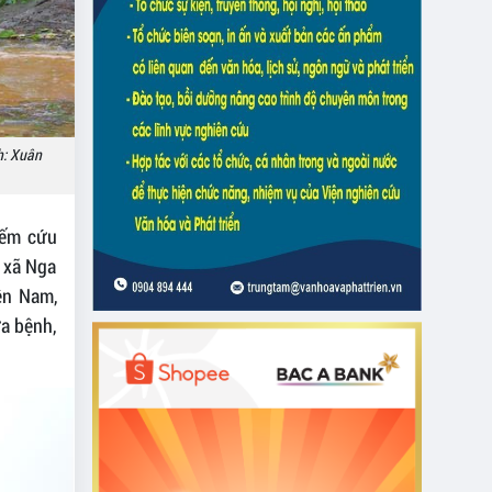
h: Xuân
iếm cứu
c xã Nga
Yên Nam,
ữa bệnh,