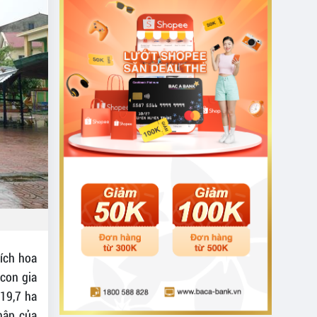
tích hoa
 con gia
419,7 ha
hập của