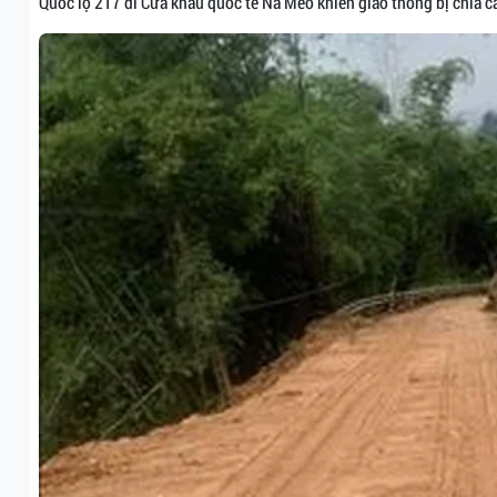
Quốc lộ 217 đi Cửa khẩu quốc tế Na Mèo khiến giao thông bị chia cắ