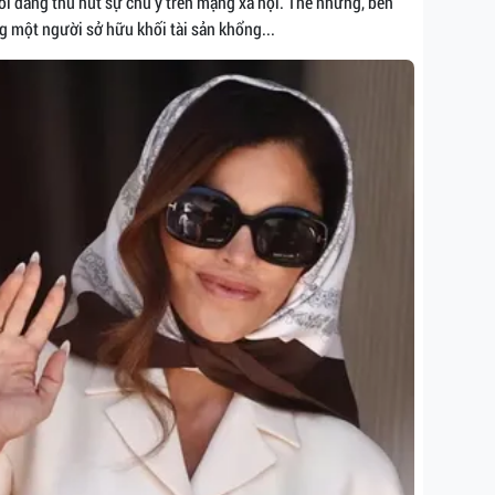
i đang thu hút sự chú ý trên mạng xã hội. Thế nhưng, bên
g một người sở hữu khối tài sản khổng...