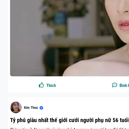
Thích
Bình 
Kim Thoa
Tỷ phú giàu nhất thế giới cưới người phụ nữ 56 tuổi