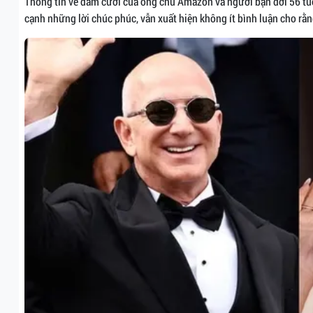
Thông tin về đám cưới của ông chủ Amazon và người bạn đời 56 tuổ
cạnh những lời chúc phúc, vẫn xuất hiện không ít bình luận cho rằn