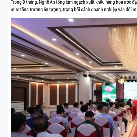
Trong 9 tháng, Nghệ An tổng kim ngạch xuất khẩu hàng hoá ước đạt
mức tăng trưởng ấn tượng, trong bối cảnh doanh nghiệp vẫn đối mặ