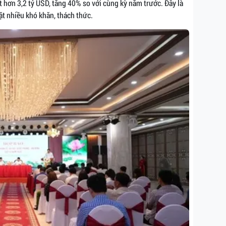
 hơn 3,2 tỷ USD, tăng 40% so với cùng kỳ năm trước. Đây là
t nhiều khó khăn, thách thức.