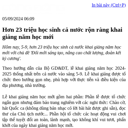
In bài này (Ctrl+P)
05/09/2024 06:09
Hơn 23 triệu học sinh cả nước rộn ràng khai
giảng năm học mới
Hôm nay, 5-9, hơn 23 triệu học sinh cả nước khai giảng năm học
mới với chủ đề 'Đổi mới sáng tạo, nâng cao chất lượng, đoàn kết
kỷ cương'.
Theo hướng dẫn của Bộ GD&ĐT, lễ khai giảng năm học 2024-
2025 thống nhất trên cả nước vào sáng 5-9. Lễ khai giảng được tổ
chức theo hướng gọn nhẹ, phù hợp với thực tiễn và điều kiện của
địa phương, nhà trường.
Lễ khai giảng năm học mới gồm hai phần: Phần lễ được tổ chức
ngắn gọn nhưng đảm bảo trang nghiêm với các nghi thức: Chào cờ,
hát Quốc ca (không dùng bản nhạc có lời bài hát được ghi sẵn), đọc
thư của Chủ tịch nước... Phần hội tổ chức các hoạt động vui chơi
tập thể tuyệt đối an toàn, lành mạnh, tạo không khí vui tươi, phấn
khởi của ngày khai giảng năm học mới.