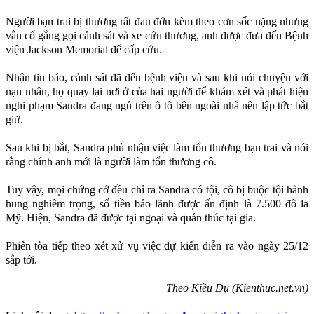
Người bạn trai bị thương rất đau đớn kèm theo cơn sốc nặng nhưng
vẫn cố gắng gọi cảnh sát và xe cứu thương, anh được đưa đến Bệnh
viện Jackson Memorial để cấp cứu.
Nhận tin báo, cảnh sát đã đến bệnh viện và sau khi nói chuyện với
nạn nhân, họ quay lại nơi ở của hai người để khám xét và phát hiện
nghi phạm Sandra đang ngủ trên ô tô bên ngoài nhà nên lập tức bắt
giữ.
Sau khi bị bắt, Sandra phủ nhận việc làm tổn thương bạn trai và nói
rằng chính anh mới là người làm tổn thương cô.
Tuy vậy, mọi chứng cớ đều chỉ ra Sandra có tội, cô bị buộc tội hành
hung nghiêm trọng, số tiền bảo lãnh được ấn định là 7.500 đô la
Mỹ. Hiện, Sandra đã được tại ngoại và quản thúc tại gia.
Phiên tòa tiếp theo xét xử vụ việc dự kiến diễn ra vào ngày 25/12
sắp tới.
Theo Kiều Dụ (Kienthuc.net.vn)