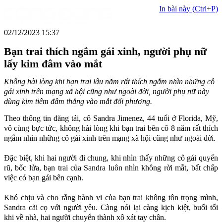
In bài này (Ctrl+P)
02/12/2023 15:37
Bạn trai thích ngắm gái xinh, người phụ nữ
lấy kim đâm vào mắt
Không hài lòng khi bạn trai lâu năm rất thích ngắm nhìn những cô
gái xinh trên mạng xã hội cũng như ngoài đời, người phụ nữ này
dùng kim tiêm đâm thẳng vào mắt đối phương.
Theo thông tin đăng tải, cô Sandra Jimenez, 44 tuổi ở Florida, Mỹ,
vô cùng bực tức, không hài lòng khi bạn trai bên cô 8 năm rất thích
ngắm nhìn những cô gái xinh trên mạng xã hội cũng như ngoài đời.
Đặc biệt, khi hai người đi chung, khi nhìn thấy những cô gái quyến
rũ, bốc lửa, bạn trai của Sandra luôn nhìn không rời mắt, bất chấp
việc có bạn gái bên cạnh.
Khó chịu và cho rằng hành vi của bạn trai không tôn trọng mình,
Sandra cãi cọ với người yêu. Càng nói lại càng kịch kiệt, buổi tối
khi về nhà, hai người chuyển thành xô xát tay chân.