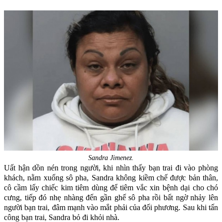
Sandra Jimenez.
Uất hận dồn nén trong người, khi nhìn thấy bạn trai đi vào phòng
khách, nằm xuống sô pha, Sandra không kiềm chế được bản thân,
cô cầm lấy chiếc kim tiêm dùng để tiêm vắc xin bệnh dại cho chó
cưng, tiếp đó nhẹ nhàng đến gần ghế sô pha rồi bất ngờ nhảy lên
người bạn trai, đâm mạnh vào mắt phải của đối phương. Sau khi tấn
công bạn trai, Sandra bỏ đi khỏi nhà.