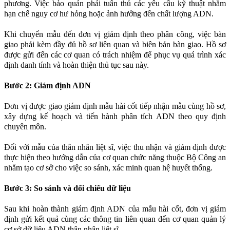
phương. Việc bảo quản phải tuân thủ các yêu cầu kỹ thuật nhằm
hạn chế nguy cơ hư hỏng hoặc ảnh hưởng đến chất lượng ADN.
Khi chuyển mẫu đến đơn vị giám định theo phân công, việc bàn
giao phải kèm đầy đủ hồ sơ liên quan và biên bản bàn giao. Hồ sơ
được gửi đến các cơ quan có trách nhiệm để phục vụ quá trình xác
định danh tính và hoàn thiện thủ tục sau này.
Bước 2: Giám định ADN
Đơn vị được giao giám định mẫu hài cốt tiếp nhận mẫu cùng hồ sơ,
xây dựng kế hoạch và tiến hành phân tích ADN theo quy định
chuyên môn.
Đối với mẫu của thân nhân liệt sĩ, việc thu nhận và giám định được
thực hiện theo hướng dẫn của cơ quan chức năng thuộc Bộ Công an
nhằm tạo cơ sở cho việc so sánh, xác minh quan hệ huyết thống.
Bước 3: So sánh và đối chiếu dữ liệu
Sau khi hoàn thành giám định ADN của mẫu hài cốt, đơn vị giám
định gửi kết quả cùng các thông tin liên quan đến cơ quan quản lý
cơ sở dữ liệu ADN thân nhân liệt sĩ.