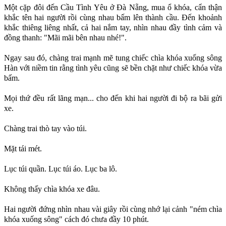
Một cặp đôi đến Cầu Tình Yêu ở Đà Nẵng, mua ổ khóa, cẩn thận
khắc tên hai người rồi cùng nhau bấm lên thành cầu. Đến khoảnh
khắc thiêng liêng nhất, cả hai nắm tay, nhìn nhau đầy tình cảm và
đồng thanh: "Mãi mãi bên nhau nhé!".
Ngay sau đó, chàng trai mạnh mẽ tung chiếc chìa khóa xuống sông
Hàn với niềm tin rằng tình yêu cũng sẽ bền chặt như chiếc khóa vừa
bấm.
Mọi thứ đều rất lãng mạn... cho đến khi hai người đi bộ ra bãi gửi
xe.
Chàng trai thò tay vào túi.
Mặt tái mét.
Lục túi quần. Lục túi áo. Lục ba lô.
Không thấy chìa khóa xe đâu.
Hai người đứng nhìn nhau vài giây rồi cùng nhớ lại cảnh "ném chìa
khóa xuống sông" cách đó chưa đầy 10 phút.