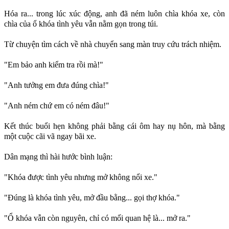
Hóa ra... trong lúc xúc động, anh đã ném luôn chìa khóa xe, còn
chìa của ổ khóa tình yêu vẫn nằm gọn trong túi.
Từ chuyện tìm cách về nhà chuyển sang màn truy cứu trách nhiệm.
"Em bảo anh kiểm tra rồi mà!"
"Anh tưởng em đưa đúng chìa!"
"Anh ném chứ em có ném đâu!"
Kết thúc buổi hẹn không phải bằng cái ôm hay nụ hôn, mà bằng
một cuộc cãi vã ngay bãi xe.
Dân mạng thì hài hước bình luận:
"Khóa được tình yêu nhưng mở không nổi xe."
"Đúng là khóa tình yêu, mở đầu bằng... gọi thợ khóa."
"Ổ khóa vẫn còn nguyên, chỉ có mối quan hệ là... mở ra."